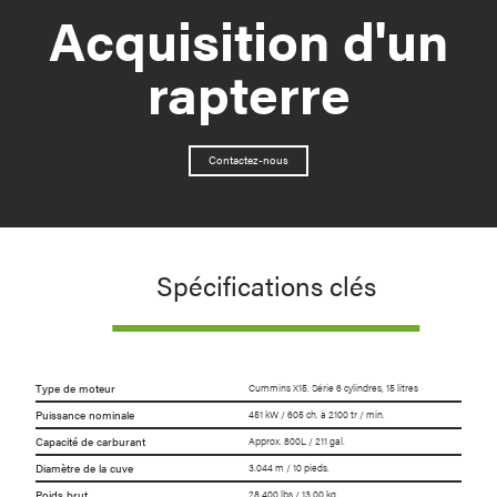
Acquisition d'un
rapterre
Contactez-nous
Spécifications clés
Type de moteur
Cummins X15. Série 6 cylindres, 15 litres
Puissance nominale
451 kW / 605 ch. à 2100 tr / min.
Capacité de carburant
Approx. 800L / 211 gal.
Diamètre de la cuve
3.044 m / 10 pieds.
Poids brut
28 400 lbs / 13 00 kg.