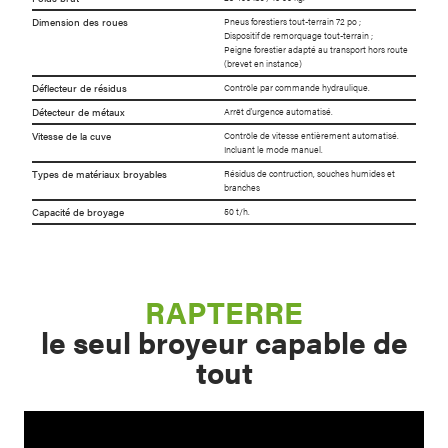
Dimension des roues
Pneus forestiers tout-terrain 72 po ;
Dispositif de remorquage tout-terrain ;
Peigne forestier adapté au transport hors route
(brevet en instance)
Déflecteur de résidus
Contrôle par commande hydraulique.
Détecteur de métaux
Arrêt d'urgence automatisé.
Vitesse de la cuve
Contrôle de vitesse entièrement automatisé.
Incluant le mode manuel.
Types de matériaux broyables
Résidus de contruction, souches humides et
branches
Capacité de broyage
50 t/h.
RAPTERRE
le seul broyeur capable de
tout